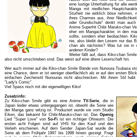
eine lustige Unterhaltung für alle we
Manga mit niedlichen Hauptcharak
Sturheit nie wirklich böse nehmen, 
ihres Charmes aus, ihrer Niedlichkei
oder Grundschule" denkt man auch
Anime Superhit Chibi Maruko-chan Ver
eher ein Mangacharakter, in den man
sollte, sondern eher beobachten. Kik
nie, also bleibt den Lesern nur das 
chan als nächstes? Was tut sie in w
anderen Kinder?
Weiter fällt auf, dass Kiko-chan Smile
also nicht umschrieben sind. Das weist auf eine ältere Leserschaft hin.
Wer auch immer auf die Kiko-chan Smile Bände von Nunoura Tsubasa sto
eine Chance, denn er ist weniger oberflächlich als er auf den ersten Bl
einfachen Zeichenstil Nunouras nicht abschrecken. Mit ihrem Stil habt 
"Lady's Comic".
Viel Spass noch mit der eigenwilligen Kiko!
Zusatzinfo:
Zu Kiko-chan Smile gibt es eine Anime
TV-Serie
, die in
Japan leider etwas untergegangen ist, obwohl die Serie wie
der Manga ganz witzig ist. Produziert wurde sie vom Studio
Eiken, das bekannt für Chibi-Maruko-chan ist. Das
Openig
Lied "Super Love" von
So-Fi
ist ein richtiger Ohrwurm. Die
ersten acht Folgen sind auf VHS für den Kauf und den
Verleih erschienen. Auf dem Sender Japan-Sat wurde die
Serie ab dem Frühjahr 1997 bis 1998 hinein gezeigt. Fragt