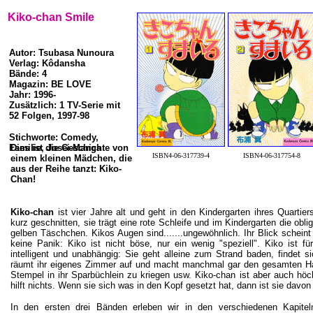
Kiko-chan Smile
Autor: Tsubasa Nunoura
Verlag: Kôdansha
Bände: 4
Magazin: BE LOVE
Jahr: 1996-
Zusätzlich: 1 TV-Serie mit
52 Folgen, 1997-98
Stichworte: Comedy,
Familie, Josei-Manga
Dies ist die Geschichte von
ISBN4-06-317739-4
ISBN4-06-317754-8
einem kleinen Mädchen, die
aus der Reihe tanzt: Kiko-
Chan!
Kiko-chan
ist vier Jahre alt und geht in den Kindergarten ihres Quartier
kurz geschnitten, sie trägt eine rote Schleife und im Kindergarten die obl
gelben Täschchen. Kikos Augen sind.......ungewöhnlich. Ihr Blick scheint
keine Panik: Kiko ist nicht böse, nur ein wenig "speziell". Kiko ist fü
intelligent und unabhängig: Sie geht alleine zum Strand baden, findet 
räumt ihr eigenes Zimmer auf und macht manchmal gar den gesamten Ha
Stempel in ihr Sparbüchlein zu kriegen usw. Kiko-chan ist aber auch höch
hilft nichts. Wenn sie sich was in den Kopf gesetzt hat, dann ist sie davo
In den ersten drei Bänden erleben wir in den verschiedenen Kapitel