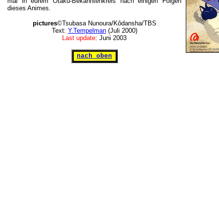
mal in eurem Otaku-Bekanntenkreis nach einigen Folgen
dieses Animes.
pictures
©Tsubasa Nunoura/Kôdansha/TBS
Text:
Y.Tempelman
(Juli 2000)
Last update
: Juni 2003
nach oben