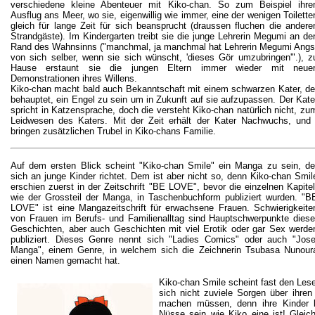
verschiedene kleine Abenteuer mit Kiko-chan. So zum Beispiel ihre
Ausflug ans Meer, wo sie, eigenwillig wie immer, eine der wenigen Toilette
gleich für lange Zeit für sich beansprucht (draussen fluchen die andere
Strandgäste). Im Kindergarten treibt sie die junge Lehrerin Megumi an de
Rand des Wahnsinns ("manchmal, ja manchmal hat Lehrerin Megumi Angs
von sich selber, wenn sie sich wünscht, 'dieses Gör umzubringen'".), z
Hause erstaunt sie die jungen Eltern immer wieder mit neue
Demonstrationen ihres Willens.
Kiko-chan macht bald auch Bekanntschaft mit einem schwarzen Kater, de
behauptet, ein Engel zu sein um in Zukunft auf sie aufzupassen. Der Kate
spricht in Katzensprache, doch die versteht Kiko-chan natürlich nicht, zu
Leidwesen des Katers. Mit der Zeit erhält der Kater Nachwuchs, und d
bringen zusätzlichen Trubel in Kiko-chans Familie.
Auf dem ersten Blick scheint "Kiko-chan Smile" ein Manga zu sein, de
sich an junge Kinder richtet. Dem ist aber nicht so, denn Kiko-chan Smil
erschien zuerst in der Zeitschrift "BE LOVE", bevor die einzelnen Kapitel
wie der Grossteil der Manga, in Taschenbuchform publiziert wurden. "B
LOVE" ist eine Mangazeitschrift für erwachsene Frauen. Schwierigkeite
von Frauen im Berufs- und Familienalltag sind Hauptschwerpunkte diese
Geschichten, aber auch Geschichten mit viel Erotik oder gar Sex werde
publiziert. Dieses Genre nennt sich "Ladies Comics" oder auch "Jose
Manga", einem Genre, in welchem sich die Zeichnerin Tsubasa Nunour
einen Namen gemacht hat.
Kiko-chan Smile scheint fast den Lese
sich nicht zuviele Sorgen über ihre
machen müssen, denn ihre Kinder 
Nüsse sein wie Kiko eine ist! Gleich