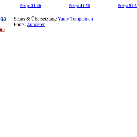
Strips 31-40
Strips 41-50
Strips 51-
ga
Scans & Übersetzung:
Yaniv Tempelman
Fonts:
Zuhoerer
ite